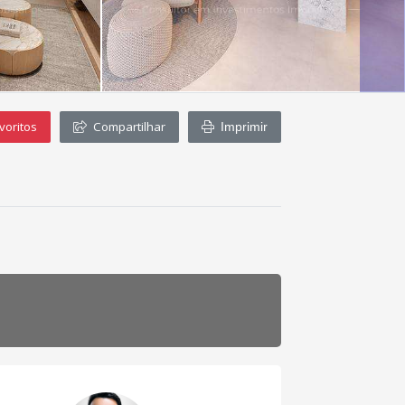
voritos
Compartilhar
Imprimir