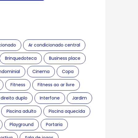
cionado
Ar condicionado central
Brinquedoteca
Business place
ndominial
Cinema
Copa
Fitness
Fitness ao ar livre
direito duplo
Interfone
Jardim
Piscina adulto
Piscina aquecida
Playground
Portaria
ortiva
Sala de jogos