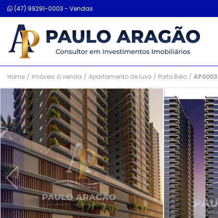
(47) 99291-0003 - Vendas
Home
/
Imóveis à venda
/
Apartamento de luxo
/
Porto Belo
/
AP0003