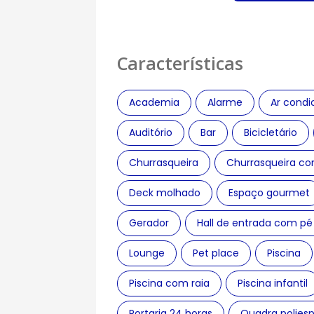
Características
Academia
Alarme
Ar condi
Auditório
Bar
Bicicletário
Churrasqueira
Churrasqueira co
Deck molhado
Espaço gourmet
Gerador
Hall de entrada com pé 
Lounge
Pet place
Piscina
Piscina com raia
Piscina infantil
Portaria 24 horas
Quadra poliesp