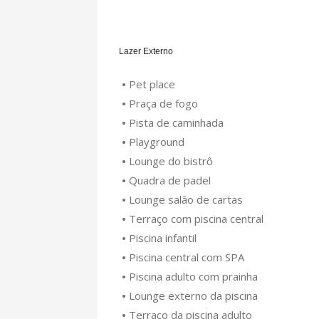
Lazer Externo
•
Pet place
•
Praça de fogo
•
Pista de caminhada
•
Playground
•
Lounge do bistrô
•
Quadra de padel
•
Lounge salão de cartas
•
Terraço com piscina central
•
Piscina infantil
•
Piscina central com SPA
•
Piscina adulto com prainha
•
Lounge externo da piscina
•
Terraço da piscina adulto