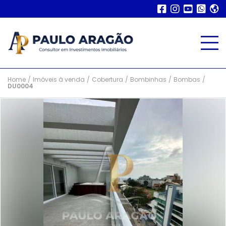
Home
/
Imóveis à venda
/
Cobertura
/
Bombinhas
/
Bombas
/
DU0004