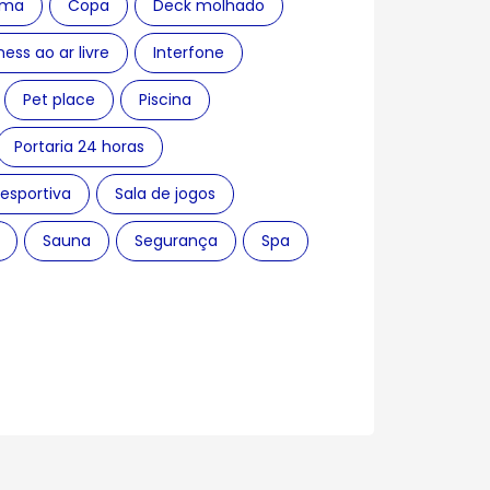
ema
Copa
Deck molhado
ness ao ar livre
Interfone
Pet place
Piscina
Portaria 24 horas
esportiva
Sala de jogos
Sauna
Segurança
Spa