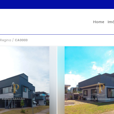
Home
Imó
 Regina
/
CA0003