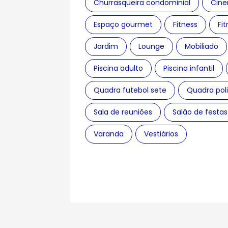
Churrasqueira condominial
Cin
Espaço gourmet
Fitness
Fit
Jardim
Lounge
Mobiliado
Piscina adulto
Piscina infantil
Quadra futebol sete
Quadra poli
Sala de reuniões
Salão de festas
Varanda
Vestiários