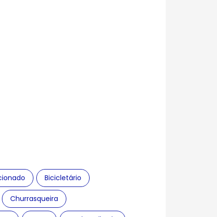
cionado
Bicicletário
Churrasqueira