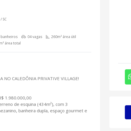
/ SC
 banheiros
04 vagas
260m² área útil
² área total
 NO CALEDÔNIA PRIVATIVE VILLAGE!
 R$ 1.980.000,00
erreno de esquina (434m²), com 3
mezanino, banheira dupla, espaço gourmet e