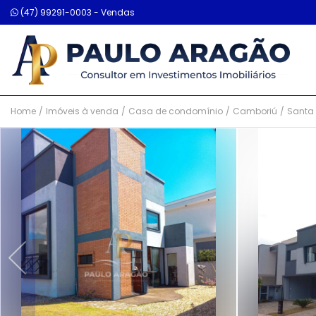
(47) 99291-0003 - Vendas
Home
/
Imóveis à venda
/
Casa de condomínio
/
Camboriú
/
Santa