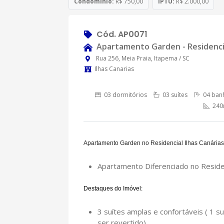
Condomínio:
R$ 750,00
IPTU:
R$ 2.000,00
Cód. AP0071
Apartamento Garden - Residenci
Rua 256, Meia Praia, Itapema / SC
Ilhas Canarias
03 dormitórios
03 suítes
04 banh
240m
Apartamento Garden no Residencial Ilhas Canária
Apartamento Diferenciado no Residenc
Destaques do Imóvel:
3 suítes amplas e confortáveis ( 1 s
ser revertido)