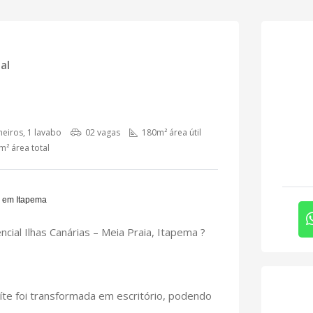
al
eiros, 1 lavabo
02 vagas
180m² área útil
² área total
s em Itapema
ial Ilhas Canárias – Meia Praia, Itapema ?
uíte foi transformada em escritório, podendo