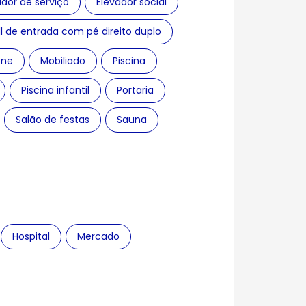
ador de serviço
Elevador social
ll de entrada com pé direito duplo
one
Mobiliado
Piscina
Piscina infantil
Portaria
Salão de festas
Sauna
Hospital
Mercado