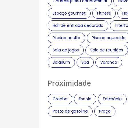
Churrasqueira condominial
Elev
Espaço gourmet
Fitness
Ha
Hall de entrada decorado
Interf
Piscina adulto
Piscina aquecida
Sala de jogos
Sala de reuniões
Solarium
Spa
Varanda
Proximidade
Creche
Escola
Farmácia
Posto de gasolina
Praça