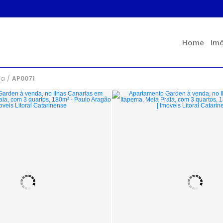
Home
Imó
ia
/
AP0071