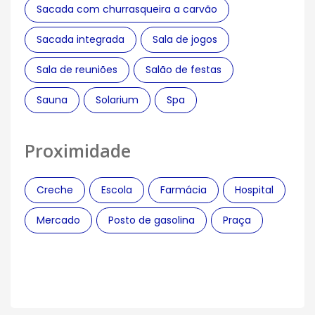
Sacada com churrasqueira a carvão
Sacada integrada
Sala de jogos
Sala de reuniões
Salão de festas
Sauna
Solarium
Spa
Proximidade
Creche
Escola
Farmácia
Hospital
Mercado
Posto de gasolina
Praça