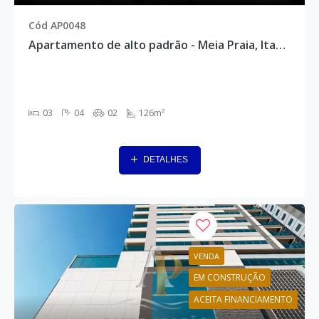
Cód AP0048
Apartamento de alto padrão - Meia Praia, Itapema - AP0048
03
04
02
126m²
DETALHES
VENDA
EM CONSTRUÇÃO
ACEITA FINANCIAMENTO