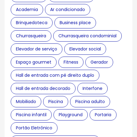
Academia
Ar condicionado
Brinquedoteca
Business place
Churrasqueira
Churrasqueira condominial
Elevador de serviço
Elevador social
Espaço gourmet
Fitness
Gerador
Hall de entrada com pé direito duplo
Hall de entrada decorado
Interfone
Mobiliado
Piscina
Piscina adulto
Piscina infantil
Playground
Portaria
Portão Eletrônico