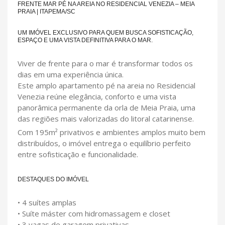
FRENTE MAR PÉ NA AREIA NO RESIDENCIAL VENEZIA – MEIA
PRAIA | ITAPEMA/SC
UM IMÓVEL EXCLUSIVO PARA QUEM BUSCA SOFISTICAÇÃO,
ESPAÇO E UMA VISTA DEFINITIVA PARA O MAR.
Viver de frente para o mar é transformar todos os
dias em uma experiência única.
Este amplo apartamento pé na areia no Residencial
Venezia reúne elegância, conforto e uma vista
panorâmica permanente da orla de Meia Praia, uma
das regiões mais valorizadas do litoral catarinense.
Com 195m² privativos e ambientes amplos muito bem
distribuídos, o imóvel entrega o equilíbrio perfeito
entre sofisticação e funcionalidade.
DESTAQUES DO IMÓVEL
• 4 suítes amplas
• Suíte máster com hidromassagem e closet
• 3 vagas de garagem privativas