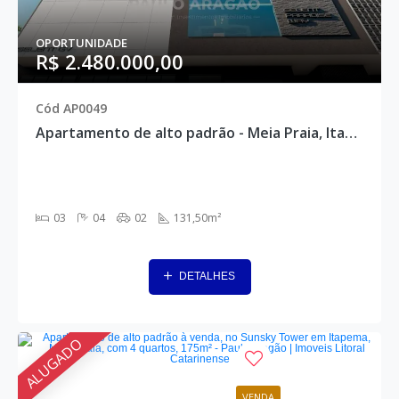
OPORTUNIDADE
R$ 2.480.000,00
Cód AP0049
Apartamento de alto padrão - Meia Praia, Itapema - AP0049
03
04
02
131,50m²
DETALHES
ALUGADO
VENDA