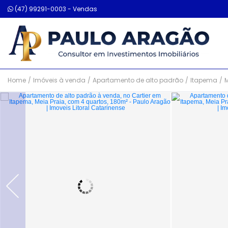
(47) 99291-0003 - Vendas
Home
/
Imóveis à venda
/
Apartamento de alto padrão
/
Itapema
/
M