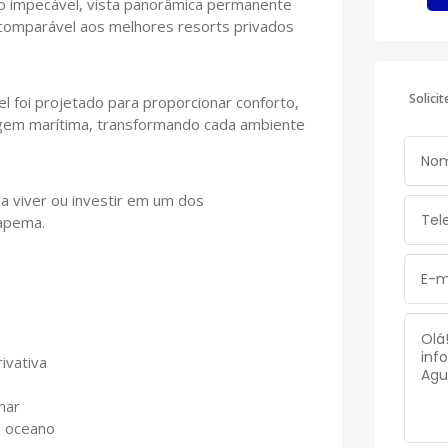
to impecável, vista panorâmica permanente
 comparável aos melhores resorts privados
Solici
l foi projetado para proporcionar conforto,
sagem marítima, transformando cada ambiente
 viver ou investir em um dos
apema.
ivativa
mar
o oceano