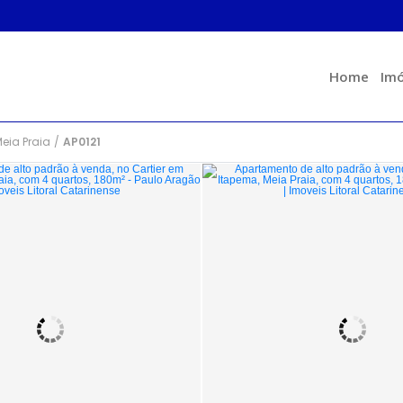
Home
Imó
eia Praia
/
AP0121