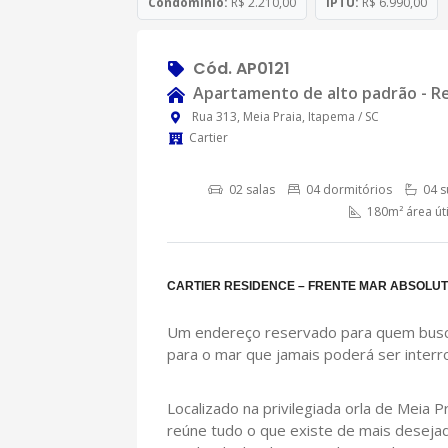
Condomínio:
R$ 2.210,00
IPTU:
R$ 6.990,00
Cód. AP0121
Apartamento de alto padrão - Re
Rua 313, Meia Praia, Itapema / SC
Cartier
02 salas
04 dormitórios
04 s
180m² área úti
CARTIER RESIDENCE – FRENTE MAR ABSOLUT
Um endereço reservado para quem busca 
para o mar que jamais poderá ser interr
Localizado na privilegiada orla de Meia 
reúne tudo o que existe de mais desejad