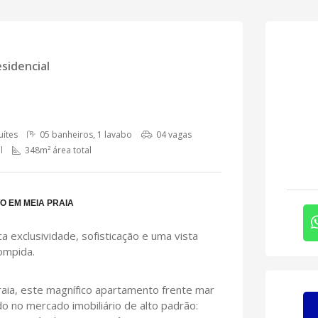
sidencial
uítes
05 banheiros, 1 lavabo
04 vagas
l
348m² área total
O EM MEIA PRAIA
exclusividade, sofisticação e uma vista
ompida.
Praia, este magnífico apartamento frente mar
o no mercado imobiliário de alto padrão: