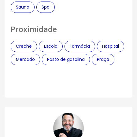
Sauna
Spa
Proximidade
Creche
Escola
Farmácia
Hospital
Mercado
Posto de gasolina
Praça