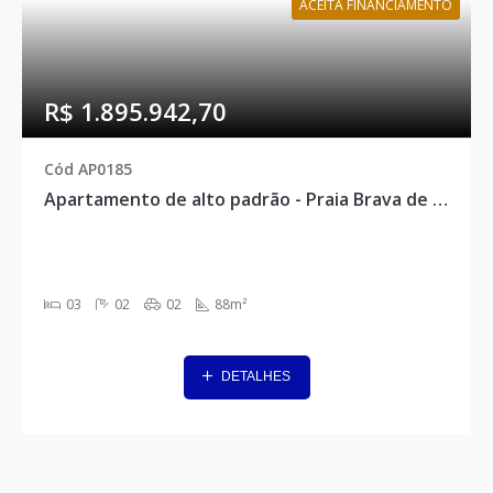
ACEITA FINANCIAMENTO
R$ 1.895.942,70
Cód AP0185
Apartamento de alto padrão - Praia Brava de Itajaí, Itajaí - AP0185
03
02
02
88m²
DETALHES