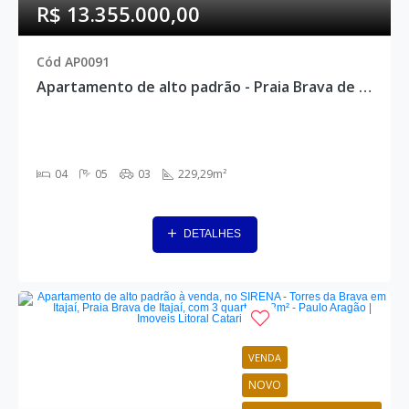
R$ 13.355.000,00
Cód AP0091
Apartamento de alto padrão - Praia Brava de Itajaí, Itajaí - AP0091
04
05
03
229,29m²
DETALHES
VENDA
NOVO