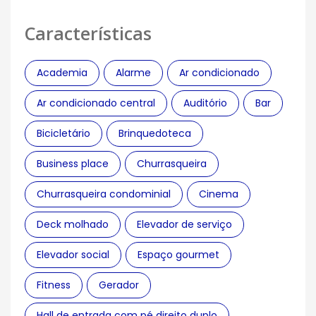
Características
Academia
Alarme
Ar condicionado
Ar condicionado central
Auditório
Bar
Bicicletário
Brinquedoteca
Business place
Churrasqueira
Churrasqueira condominial
Cinema
Deck molhado
Elevador de serviço
Elevador social
Espaço gourmet
Fitness
Gerador
Hall de entrada com pé direito duplo