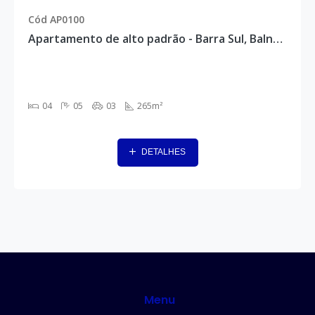
Cód AP0100
Apartamento de alto padrão - Barra Sul, Balneário Camboriú - AP0100
04
05
03
265m²
DETALHES
Menu