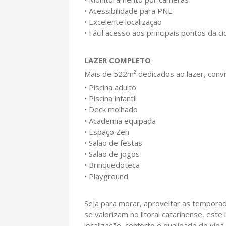
• Acessibilidade para PNE
• Excelente localização
• Fácil acesso aos principais pontos da c
LAZER COMPLETO
Mais de 522m² dedicados ao lazer, conv
• Piscina adulto
• Piscina infantil
• Deck molhado
• Academia equipada
• Espaço Zen
• Salão de festas
• Salão de jogos
• Brinquedoteca
• Playground
Seja para morar, aproveitar as tempora
se valorizam no litoral catarinense, est
localização, conforto e qualidade de vida.