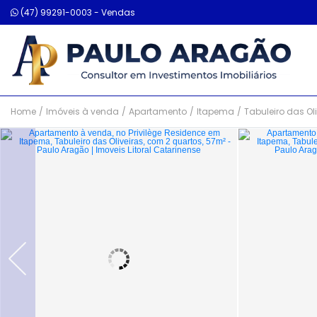
(47) 99291-0003 - Vendas
Home
/
Imóveis à venda
/
Apartamento
/
Itapema
/
Tabuleiro das Ol