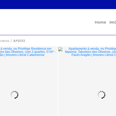
Home
Imó
iveiras
/
AP0133