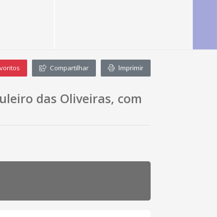
voritos
Compartilhar
Imprimir
leiro das Oliveiras, com