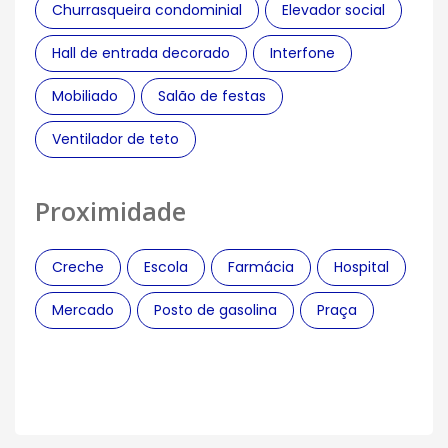
Churrasqueira condominial
Elevador social
Hall de entrada decorado
Interfone
Mobiliado
Salão de festas
Ventilador de teto
Proximidade
Creche
Escola
Farmácia
Hospital
Mercado
Posto de gasolina
Praça