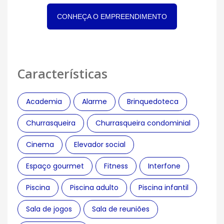
CONHEÇA O EMPREENDIMENTO
Características
Academia
Alarme
Brinquedoteca
Churrasqueira
Churrasqueira condominial
Cinema
Elevador social
Espaço gourmet
Fitness
Interfone
Piscina
Piscina adulto
Piscina infantil
Sala de jogos
Sala de reuniões