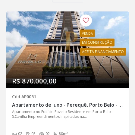
VENDA
EM CONSTRUÇÃO
ACEITA FINANCIAMENTO
R$ 870.000,00
Cód AP0051
Apartamento de luxo - Perequê, Porto Belo - AP0051
Apartamento no Edifício Ravello Residence em Porto Belo -
S.Cavilha Empreendimentos Inspirados na...
02
03
02
80m²