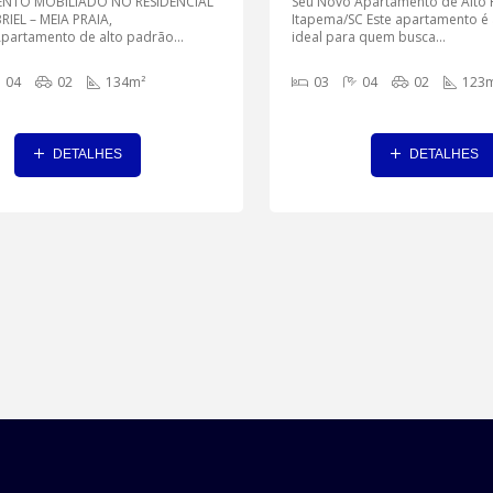
NTO MOBILIADO NO RESIDENCIAL
Seu Novo Apartamento de Alto
RIEL – MEIA PRAIA,
Itapema/SC Este apartamento é 
partamento de alto padrão...
ideal para quem busca...
04
02
134m²
03
04
02
123m
DETALHES
DETALHES