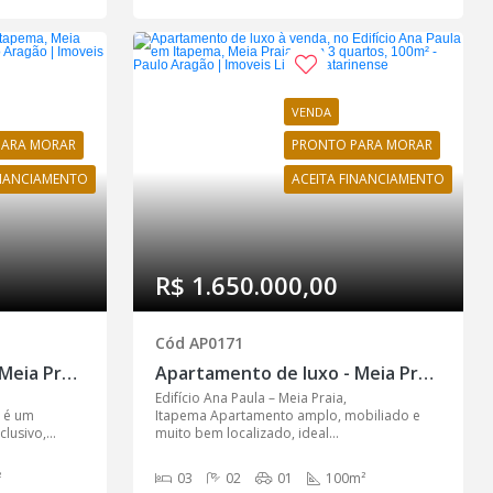
VENDA
PARA MORAR
PRONTO PARA MORAR
INANCIAMENTO
ACEITA FINANCIAMENTO
R$ 1.650.000,00
Cód AP0171
Apartamento de luxo - Meia Praia, Itapema - AP0170
Apartamento de luxo - Meia Praia, Itapema - AP0171
Edifício Ana Paula – Meia Praia,
 é um
Itapema Apartamento amplo, mobiliado e
usivo,...
muito bem localizado, ideal...
²
03
02
01
100m²