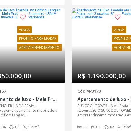
VENDA
VENDA
PRONTO PARA MORAR
PRONTO 
ACEITA FINANCIAMENTO
ACEITA F
350.000,00
R$ 1.190.000,00
157
Cód AP0170
Apartamento de luxo - Meia Praia, Itapema - AP0157
LENGLER | MEIA PRAIA –
SUNCOOL TOWER – Meia Praia |
xcelente apartamento mobiliado à
Itapema/SC O SUNCOOL TOWER
ifício Lengler,...
empreendimento moderno e excl
04
02
135m²
03
02
02
86m