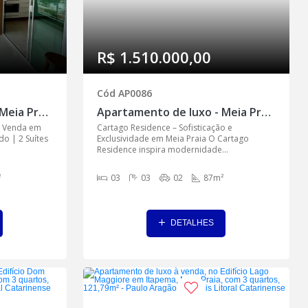
R$ 1.510.000,00
Cód AP0086
Apartamento de luxo - Meia Praia, Itapema - AP0072
Apartamento de luxo - Meia Praia, Itapema - AP0086
 Venda em
Cartago Residence – Sofisticação e
do | 2 Suítes
Exclusividade em Meia Praia O Cartago
Residence inspira modernidade...
²
03
03
02
87m²
DETALHES