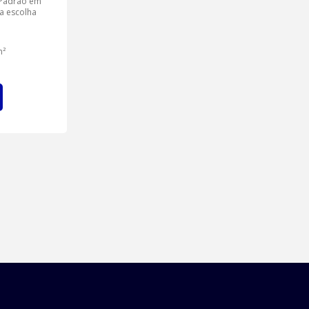
 Padrão em
a escolha
²