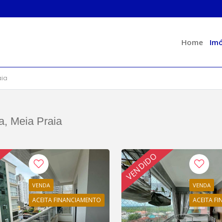
Home
Imó
aia
, Meia Praia
VENDIDO
VENDA
VENDA
ACEITA FINANCIAMENTO
ACEITA F