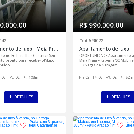
0.000,00
R$ 990.000,00
042
Cód AP0072
Apartamento de luxo - Meia Praia, Itapema - AP0042
o no Edifício Ilhas Canárias Seu
OPORTUNIDADE:Apartamento à
to pronto para recebê-lo!Muito
Meia Praia – Itapema/SC Mobilia
buído...
| 2 Vagas de Garagem...
03
02
108m²
02
03
02
82m
DETALHES
DETALHES