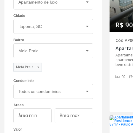
Cidade
R$ 90
Cód AP0
Bairro
Apartament
apartamen
bem distri
Meia Praia
x
02
Condomínio
Áreas
Valor