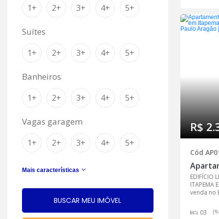
1+
2+
3+
4+
5+
Suítes
1+
2+
3+
4+
5+
Banheiros
1+
2+
3+
4+
5+
Vagas garagem
R$ 2.
1+
2+
3+
4+
5+
Cód AP0
Mais características
EDIFÍCIO 
ITAPEMA E
venda no Ed
03