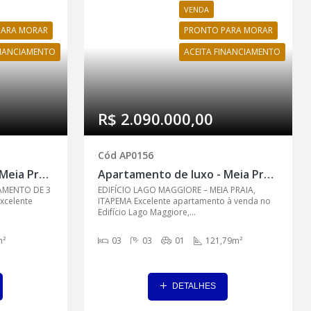
VENDA
PARA MORAR
PRONTO PARA MORAR
INANCIAMENTO
ACEITA FINANCIAMENTO
R$ 2.090.000,00
Cód AP0156
Apartamento de luxo - Meia Praia, Itapema - AP0155
Apartamento de luxo - Meia Praia, Itapema - AP0156
AMENTO DE 3
EDIFÍCIO LAGO MAGGIORE – MEIA PRAIA,
xcelente
ITAPEMA Excelente apartamento à venda no
Edifício Lago Maggiore,...
²
03
03
01
121,79m²
DETALHES