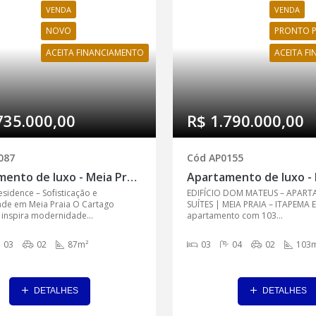
VENDA
VENDA
NOVO
PRONTO 
ACEITA FINANCIAMENTO
ACEITA F
735.000,00
R$ 1.790.000,00
087
Cód AP0155
Apartamento de luxo - Meia Praia, Itapema - AP0087
sidence – Sofisticação e
EDIFÍCIO DOM MATEUS – APART
dade em Meia Praia O Cartago
SUÍTES | MEIA PRAIA – ITAPEMA E
 inspira modernidade...
apartamento com 103...
03
02
87m²
03
04
02
103m
DETALHES
DETALHES